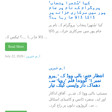
کیا ‘سُتھرا پنجاب’
پروگرام کے نام پر جام
پور میں سرکاری خزانے پر
ڈاکا ڈالا جا رہا ہے؟
کیا 'سُتھرا پنجاب' پروگرام کے نام پر
جام پور میں سرکاری خزانے پر ڈاکا
ڈالا جا رہا ہے؟ ٹیکس کے ...
Read More
اہم خبریں
/
July 22, 2026
اہم خبریں
انتظار ختم: بالی ووڈ کے ‘ہیرو
نمبر 1’ گووندا فلم ’روپا‘ سے
دھماکے دار واپسی کیلئے تیار
ممبئی: بالی ووڈ کے شہرہ آفاق اداکار
اور اپنے منفرد ڈانس و کامیڈی اسٹائل
سے کروڑوں دلوں پر راج کرنے ...