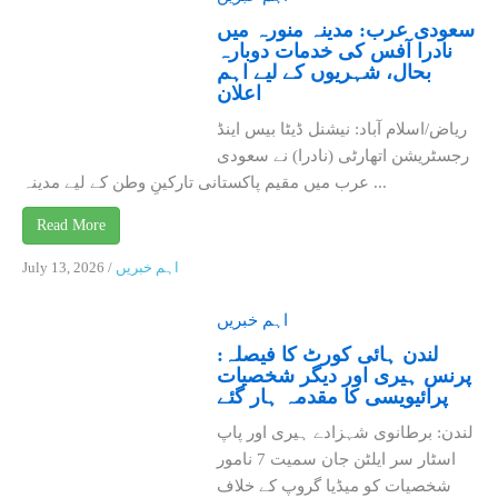
سعودی عرب: مدینہ منورہ میں
نادرا آفس کی خدمات دوبارہ
بحال، شہریوں کے لیے اہم
اعلان
ریاض/اسلام آباد: نیشنل ڈیٹا بیس اینڈ
رجسٹریشن اتھارٹی (نادرا) نے سعودی
عرب میں مقیم پاکستانی تارکینِ وطن کے لیے مدینہ ...
Read More
اہم خبریں
/
July 13, 2026
اہم خبریں
لندن ہائی کورٹ کا فیصلہ:
پرنس ہیری اور دیگر شخصیات
پرائیویسی کا مقدمہ ہار گئے
لندن: برطانوی شہزادے ہیری اور پاپ
اسٹار سر ایلٹن جان سمیت 7 نامور
شخصیات کو میڈیا گروپ کے خلاف