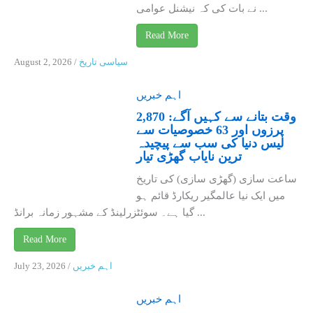
نے بات کی کہ نیشنل عوامی ...
Read More
سیاسی تاریخ
/
August 2, 2026
اہم خبریں
وقت بتانے سے کہیں آگے: 2,870
پرزوں اور 63 خصوصیات سے
لیس دنیا کی سب سے پیچیدہ
ترین نایاب گھڑی تیار
ساعت سازی (گھڑی سازی) کی تاریخ
میں ایک نیا عالمگیر ریکارڈ قائم ہو
گیا ہے۔ سوئٹزرلینڈ کے مشہور زمانہ برانڈ ...
Read More
اہم خبریں
/
July 23, 2026
اہم خبریں