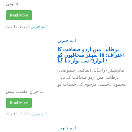
قانونی ...
Read More
اہم خبریں
/
July 13, 2026
اہم خبریں
برطانیہ میں اردو صحافت کا
اعتراف؛ 10 سینئر صحافیوں کو
‘ ایوارڈ’ سے نواز دیا گیا
مانچسٹر / راچڈیل (نمائندہ خصوصی)
برطانیہ میں اردو صحافت کے بانی
محمود ہاشمی مرحوم کی خدمات کو
خراجِ عقیدت پیش ...
Read More
اہم خبریں
/
July 13, 2026
اہم خبریں