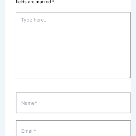
fields are marked
*
Type
here..
Name*
Email*