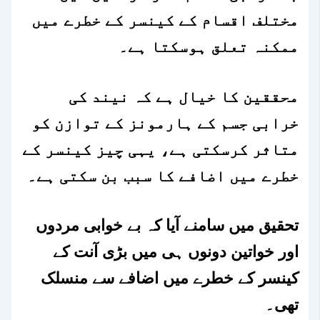
مختلف اقسام کے کینسر کے خطرے میں
ممکنہ تعلق ہوسکتا ہے۔
محققین کا خیال ہے کہ نیند کی
خرابی جسم کے ہارمونز کے توازن کو
متاثر کرسکتی ہے، یہی چیز کینسر کے
خطرے میں اضافے کا سبب بن سکتی ہے۔
تحقیق میں سامنے آیا کہ بے خوابی مردوں
اور خواتین دونوں ہی میں بڑی آنت کے
کینسر کے خطرے میں اضافے سے منسلک
تھی۔