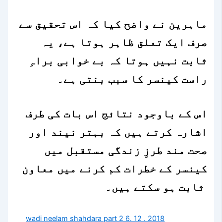
ماہرین نے واضح کیا کہ اس تحقیق سے
صرف ایک تعلق ظاہر ہوتا ہے، یہ
ثابت نہیں ہوتا کہ بے خوابی براہِ
راست کینسر کا سبب بنتی ہے۔
اس کے باوجود نتائج اس بات کی طرف
اشارہ کرتے ہیں کہ بہتر نیند اور
صحت مند طرزِ زندگی مستقبل میں
کینسر کے خطرات کم کرنے میں معاون
ثابت ہو سکتے ہیں۔
wadi neelam shahdara part 2 6. 12 . 2018