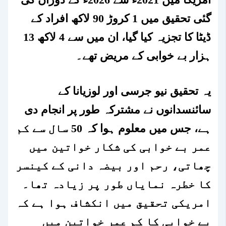
گئی تحقیق میں 1 کروڑ 90 لاکھ افراد کے
ڈیٹا کا تجزیہ کیا گیا، ان میں سے 4 لاکھ 13
ہزار بے خوابی کے مریض تھے۔
یہ تحقیق نیو جرسی اور لوزیانا کے
سائنسدانوں نے مشترکہ طور پر انجام دی
ہے، جس میں معلوم ہوا کہ 50 سال سے کم
عمر بے خوابی کی شکار خواتین میں
چھاتی، رحم اور بیضہ دانی کے کینسر
کا خطرہ نمایاں طور پر زیادہ تھا۔
امریکی تحقیق میں انکشاف ہوا ہے کہ
بے خوابی کا کم عمر خواتین میں