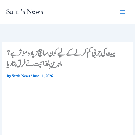
Skip
Sami's News
to
content
پیٹ کی چر بی کم کر نے کے لیے کون سا بیج زیادہ مؤثر ہے؟
ماہرینِ غذائیت نے فرق بتا دیا
By
Samis News
/
June 11, 2026