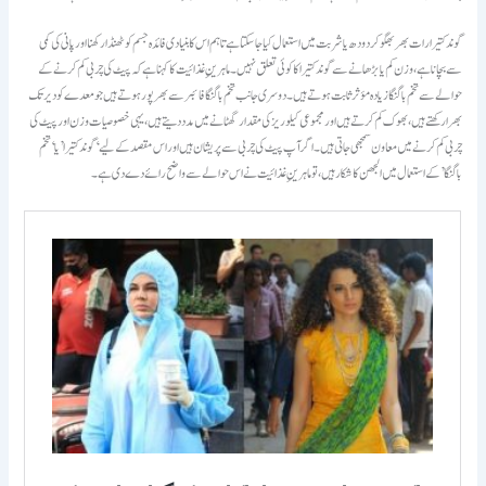
گوند کتیرا رات بھر بھگو کر دودھ یا شربت میں استعمال کیا جا سکتا ہے تاہم اس کا بنیادی فائدہ جسم کو ٹھنڈا رکھنا اور پانی کی کمی
سے بچانا ہے، وزن کم یا بڑھانے سے گوند کتیرا کا کوئی تعلق نہیں۔ماہرینِ غذائیت کا کہنا ہے کہ پیٹ کی چربی کم کرنے کے
حوالے سے تخم بالنگا زیادہ مؤثر ثابت ہوتے ہیں۔دوسری جانب تخم بالنگا فائبر سے بھرپور ہوتے ہیں جو معدے کو دیر تک
بھرا رکھتے ہیں، بھوک کم کرتے ہیں اور مجموعی کیلوریز کی مقدار گھٹانے میں مدد دیتے ہیں، یہی خصوصیات وزن اور پیٹ کی
چربی کم کرنے میں معاون سمجھی جاتی ہیں۔اگر آپ پیٹ کی چربی سے پریشان ہیں اور اس مقصد کے لیے ‘گوند کتیرا’ یا ‘تخم
بالنگا’ کے استعمال میں الجھن کا شکار ہیں، تو ماہرینِ غذائیت نے اس حوالے سے واضح رائے دے دی ہے۔