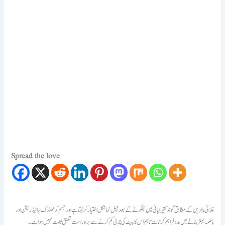
Spread the love
غذائی ماہرین کے مطابق گوند کتیرا پانی میں بھگونے کے بعد جیل نما شکل اختیار کر لیتا ہے اور جسم کو ٹھنڈک، ہائیڈریشن اور
ہاضمہ بہتر بنانے میں مدد فراہم کرتا ہے تاہم اس کا پیٹ کی چربی کم کرنے سے براہِ راست تعلق ثابت نہیں ہوا ہے۔