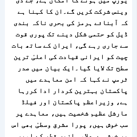
یورپ میں ہونے کا امکان ہے، جے ڈی
وینس شرکت کریں گے۔ان کا کہنا ہے
کہ آبنائے ہرمز کی بحری ناکہ بندی
ڈیل کو حتمی شکل دینے تک پوری قوت
سے جاری رہے گی، ایران کے ساتھ بات
چیت کو ایرانی قیادت کی اعلیٰ ترین
سطح تک لایا گیا۔ایک بیان میں صدر
ٹرمپ نے کہا کہ امن معاہدے میں
پاکستان بہترین کردار ادا کررہا
ہے، وزیراعظم پاکستان اور فیلڈ
مارشل عظیم شخصیت ہیں، معاہدے پر
سب خوش ہیں، پورا مشرق وسطیٰ بھی اس
پر خوش ہے۔علاوہ ازیں قطر کے امیر