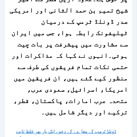
شیخ تمیم بن حمد الثانی اور امریکی
صدر ڈونلڈ ٹرمپ کے درمیان
ٹیلیفونک رابطہ ہوا، جس میں ایران
سے مشاورت میں پیشرفت پر بات چیت
ہوئی۔انہوں نے کہا کہ مذاکرات اور
حتمی نکات تمام فریقوں کی طرف سے
منظور کیے گئے ہیں، ان فریقین میں
امریکا، اسرائیل، سعودی عرب،
متحدہ عرب امارات، پاکستان، قطر،
ترکیے اور دیگر شامل ہیں۔
ڈونلڈ ٹرمپ کے معاہدے کے دعوے ایک بار پھر غلط ثابت