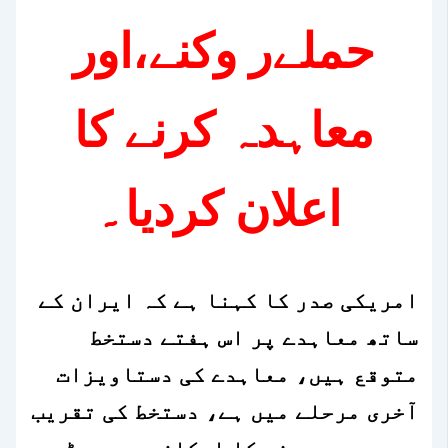
حملےر وکنے،اور
معاہدہ کرنے کا
اعلان کردیا۔
امریکی صدر کا کہنا ہے کہ ایران کے
ساتھ معاہدے پر اس ہفتے دستخط
متوقع ہیں، معاہدے کی دستاویزات
آخری مرحلے میں ہے، دستخط کی تقریب