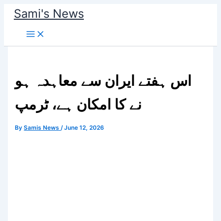
Skip
Sami's News
to
content
اس ہفتے ایران سے معاہدہ ہو
نے کا امکان ہے، ٹرمپ
By
Samis News
/
June 12, 2026