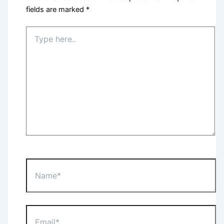
fields are marked
*
Type
here..
Name*
Email*