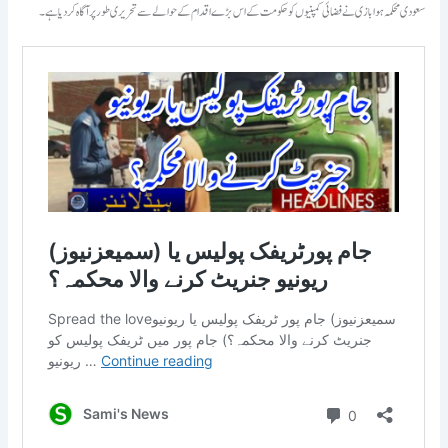
سعودی محکمہ ہوا بازی نے فضائی کمپنیوں کو حکومت کے اس بڑے اقدام کے حوالے سے تحریری طور پر آگاہ کردیا ہے۔