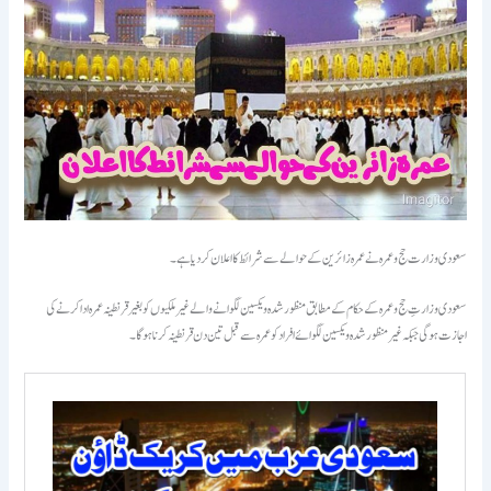
سعودی وزارت حج و عمرہ نے عمرہ زائرین کے حوالے سے شرائط کا اعلان کردیا ہے۔
سعودی وزارتِ حج و عمرہ کے حکام کے مطابق منظور شدہ ویکسین لگوانے والے غیر ملکیوں کو بغیر قرنطینہ عمرہ ادا کرنے کی
اجازت ہوگی جبکہ غیرمنظور شدہ ویکسین لگوائے افراد کو عمرہ سے قبل تین دن قرنطینہ کرنا ہوگا۔