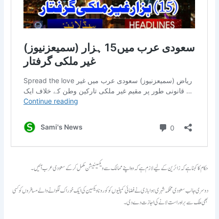
حکام کا کہنا ہے کہ زائرین کے لیے لازم ہےکہ وہ اپنے ممالک سے ویکسینیشن مکمل کر کے سعودی عرب آئیں۔
دوسری جانب سعودی محکمہ شہری ہوا بازی نے فضائی کمپنیوں کو کورونا ویکسین کی ایک خوراک لگوانے والے مسافروں کو کسی
بھی ملک سے براہ راست لانے کی اجازت دے دی۔