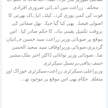
۔ محکمہ زراعت میں انتہائی ضروری افرادی
قوت کی کمی پوری کرنے کیلئے ایڈہاک بھرتی کا
اصولی فیصلہ بھی کیا گیا جبکہ بھل صفائی کی
بروقت تکمیل یقینی بنانے کا حکم صادر کیا۔ اس
موقع پر صوبائی وزیر زراعت سید حسین جہانیاں
گردیزی،صوبائی وزیراوقاف سید سعید الحسن
شاہ،صوبائی وزیر توانائی ڈاکٹر اختر ملک،مشیر
حنیف پتافی،پرنسپل سیکرٹری
وزیراعلیٰ،سیکرٹری زراعت،سیکرٹری خوراک اور
متعلقہ حکام بھی اس موقع پر موجود تھے۔