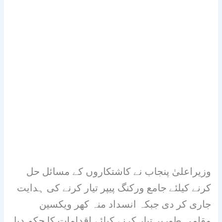
وزیراعلیٰ پنجاب نے کاشتکاروں کے مسائل حل
کرنے کیلئے جامع ورکنگ پیپر تیار کرنے کی ہدایت
جاری کر دی جبکہ انسداد منہ کھر ویکسین
مقامی طورپر تیار کرنے کیلئے اقدامات کا حکم دیا