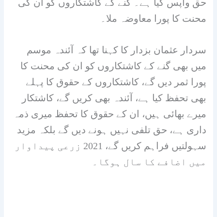
حق واپس کیا ہے۔ گنے کے کاشتکاروں کو ان کی
محنت کا پورا معاوضہ ملا۔
سردار عثمان بزدار کا کہنا تھا کہ آئندہ موسم
میں بھی گنے کے کاشتکاروں کو ان کی محنت کا
پورا ثمر دیں گے، کاشتکاروں کے حقوق کا پہلے
بھی تحفظ کیا ہے، آئندہ بھی کریں گے، کاشتکار
میرے بھائی ہیں، ان کے حقوق کا تحفظ میری ذمہ
داری ہے، حق تلفی نہیں ہونے دیں گے بلکہ مزید
سہولتیں فراہم کریں گے، 2021 زرعی پیداوار
میں اضافے کا سال ہوگا۔