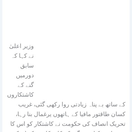
وزیر اعلیٰ
نے کہا کہ
سابق
دورمیں
گنے کے
کاشتکاروں
کے ساتھ بے پناہ زیادتی روا رکھی گئی، غریب
کسان طاقتور مافیا کے ہاتھوں یرغمال بنا رہا،
تحریک انصاف کی حکومت نے کاشتکار کو اس کا