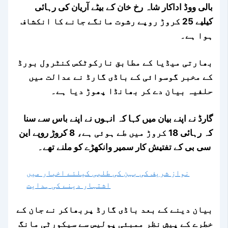
ب
الی ووڈ اداکار شاہ رخ خان کے بیٹے آریان کی رہائی
کیلیے 25 کروڑ روپے رشوت مانگے جانے کا انکشاف
ہوا ہے۔
بھارتی میڈیا کے مطابق نارکوٹکس کنٹرول بورڈ
کے مخبر گوسوائی کے باڈی گارڈ نے عدالت میں
حلفیہ بیان دے کر بھانڈا پھوڑ دیا ہے۔
گارڈ نے اپنے بیان میں کہا کہ انہوں نے اپنے باس سے سنا
کہ رہائی 18 کروڑ میں طے ہوئی ہے، 8 کروڑ روپے این
سی بی کے تفتیش کار سمیر وانکھڑے کو ملنے تھے۔
نواز شریف کی بہن کی طلبی کیلئے اخبار میں
اشتہار دینے کی ہدایت
بیان دینے کے بعد باڈی گارڈ پربھاکر نے جان کے
خطرے کے پیشِ نظر ممبئی پولیس سے سیکورٹی مانگ