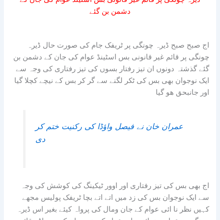
دشمن بن گئے
اج صبح صبح ڈیرہ چونگی پر ٹریفک جام کی صورت حال ڈیرہ
چونگی پر قائم غیر قانونی بس اسٹینڈ عوام کی جان کے دشمن بن
گئے گذشتہ دونوں ان تیز رفتار بسوں کی تیز رفتاری کی وجہ سے
ایک نوجوان بھی بس کی ٹکر لگنے سے گر کر بس کے نیچے کچلا گیا
اور جانبحق ھو گیا
عمران خان نے فیصل واؤڈا کی رکنیت ختم کر
دی
اج بھی بس کی تیز رفتاری اور اوور ٹیکینگ کی کوشش کی وجہ
سے ایک نوجوان بس کی زد میں اتے اتے بچا ٹریفک پولیس مجھے
کہیں نظر نا ائی عوام کے جان ومال کی پرواہ کیئے بغیر اس ڈیرہ