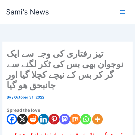
Skip
Sami's News
to
content
تیز رفتاری کی وجہ سے ایک
نوجوان بھی بس کی ٹکر لگنے سے
گر کر بس کے نیچے کچلا گیا اور
جانبحق ھو گیا
By
/
October 31, 2022
Spread the love
ڈیرہ چونگی پر قائم غیر قانونی بس اسٹینڈ عوام کی جان کے