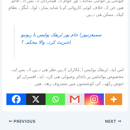
چونگی پر عوامی نمائندے اور عوام کے ھمدردان کے بس اڈے قائم
ھیں جن کے خلاف کوئی کاروائی کرنا شاید یمارے لولے لنگڑے نظامِ
کیلئے ممکن ھی نہیں
سمیعزنیوز) جام پور ٹریفک پولیس یا ریونیو
جنریٹ کرنے والا محکمہ؟)
اس لیئے ٹریفک پولیس اہلکاران کہیں نظر ھی نہیں اتے بس اپنے
مخصوص پوائنٹس پر ناجائز وصولی ھی کرتے اپنے افسران کو
خوش رکھنے کی کوششوں میں مصروف رھتے ھیں
PREVIOUS
NEXT