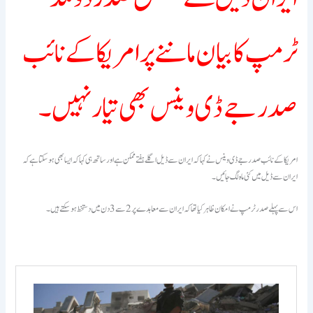
ٹرمپ کا بیان ماننے پر امریکا کے نائب
امریکا کے نائب صدر جے ڈی وینس نے کہا کہ ایران سے ڈیل اگلے ہفتے ممکن ہے اور ساتھ ہی کہا کہ ایسا بھی ہوسکتا ہے کہ
اس سے پہلے صدر ٹرمپ نے امکان ظاہر کیا تھا کہ ایران سے معاہدے پر 2 سے 3 دن میں دستخط ہوسکتے ہیں۔