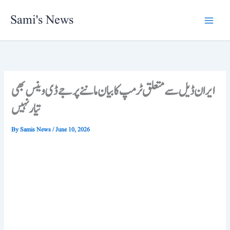
Skip
Sami's News
to
content
ایران ڈیل سے متعلق ٹرمپ کا بیان ماننے پر جے ڈی وینس بھی
تیار نہیں
By
Samis News
/
June 10, 2026