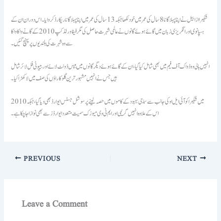
شکیرا ازابیل نے اپنا پہلا گانا 8 سال کی عمر میں خود لکھا جبکہ 13 سال کی عمرمیں اپنا پہلا گانا ریکارڈ کروایا۔ اس دوران ان کے
ہسپانوی اور انگریزی زبان میں گائے ہوئے گانوں نے عالمی شہرت حاصل کی مگر فیفاورلڈ کپ 2010کے گانے واکا واکا
سے وہ شہرت کی بلندیوں پر پہنچ گئیں ۔
انہیں ہالی ووڈ واک آف فیم میں بھی شامل کیا گیا، ان کے گائے ہوئے دیگر گانوں میں ہپس ڈونٹ لائے اور بییوٹی فل لائر شامل
ہیں جس نے انہیں مشہور ترین گلوکاراؤں کی صف میں لا کھڑا کیا۔
2010میں شکیرا کو آئی ایل او کی جانب سے سماجی بہبود کے کاموں میں حصہ لینے پر سوشل جسٹس ایوارڈ بھی دیا گیا، جبکہ
اس کے علاوہ انہیں گریمی اورایم ٹی وی میوزک سمیت متعدد ایوارڈز سے بھی نوازا جاچکا ہے۔
PREVIOUS
NEXT
Leave a Comment