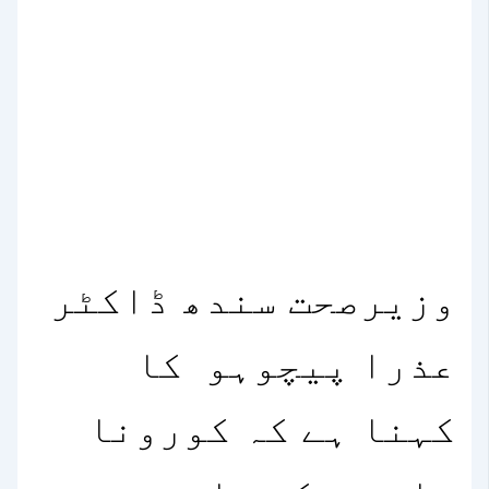
وزیرصحت سندھ ڈاکٹر
عذرا پیچوہو کا
کہنا ہے کہ کورونا