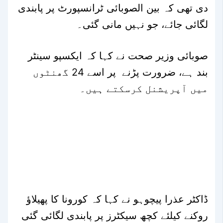
دی تھی کہ بین الصوبائی ٹرانسپورٹ پر پابندی
لگائی جائے، جو نہیں مانی گئی۔
صوبائی وزیر صحت نے کہا کہ ایکسپو سینٹر
بند ہے، ضرورت پڑنے پر اسے 24 گھنٹوں
میں آپریشنل کرسکتے ہیں۔
ڈاکٹر عذرا پیچوہو نے کہا کہ کورونا کا پھیلاؤ
روکنے کیلئے کچھ سیکٹرز پر پابندی لگائی گئی