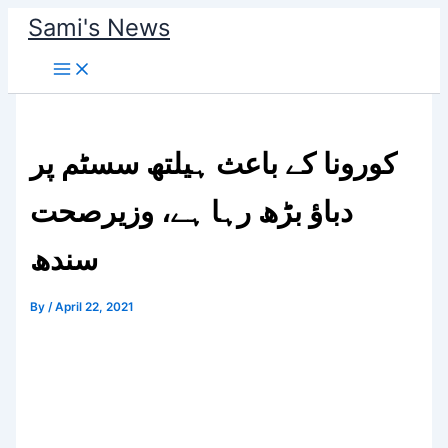
Skip
Sami's News
to
content
کورونا کے باعث ہیلتھ سسٹم پر
دباؤ بڑھ رہا ہے، وزیرصحت
سندھ
By
/
April 22, 2021