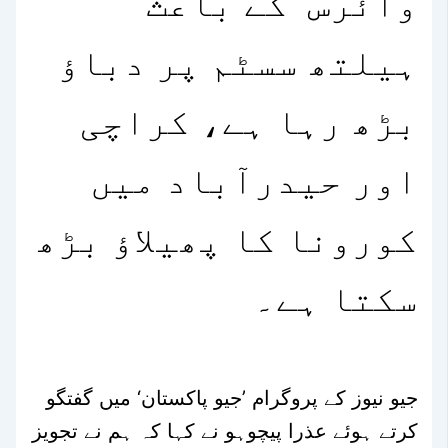
وائرس کے باعث
ہیلتھ سسٹم پر دباؤ
بڑھ رہا ہے، کراچی
اور حیدرآباد میں
کورونا کا پھیلاؤ بڑھ
سکتا ہے۔
جیو نیوز کے پروگرام ’جیو پاکستان‘ میں گفتگو
کرتے ہوئے عذرا پیچوہو نے کہا کہ ہم نے تجویز