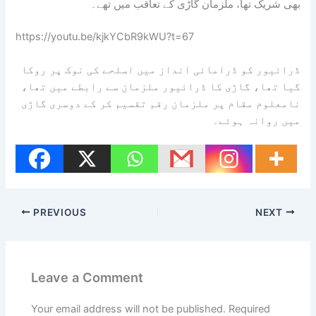
بھی شریک تھا، ملزمان گاڑی کے تعاقب میں تھے۔
https://youtu.be/kjkYCbR9kWU?t=67
ڈرائیور کو ڈرامائی انداز میں اسلحے کی نوک پر روکا
گیا تھا، گاڑی کا ڈرائیور ملزمان سے رابطے میں تھا،
نامعلوم مقام پر ملزمان رقم تقسیم کر کے دوسری گاڑی
میں روانہ ہوئے۔
PREVIOUS
NEXT
Leave a Comment
Your email address will not be published.
Required