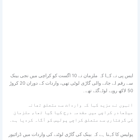
ایس پی نے کہا کہ ملزمان نے 10 اگست کو کراچی میں نجی بینک
سے رقم لے جانے والی گاڑی لوٹی تھی، واردات کے دوران 20 کروڑ
50 لاکھ روپے لوٹےگئے تھے۔
انہوں نے مزید کہا کہ واردات سے متعلق تھانہ
میٹھادر کراچی میں مقدمہ درج کیا گیا تھا، ملزمان
کی گرفتاری سے متعلق کراچی پولیس کو آگاہ کردیا ہے۔
پولیس کا کہنا ہے کہ بینک کی گاڑی لوٹنے کی واردات میں ڈرائیور