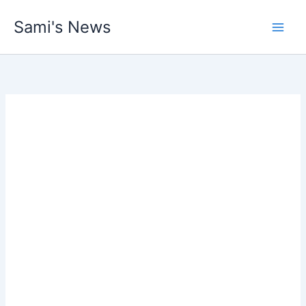
Skip
Sami's News
to
content