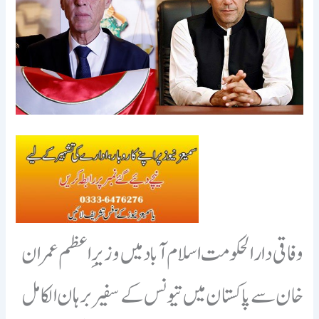
وفاقی دارالحکومت اسلام آباد میں وزیرِ اعظم عمران
خان سے پاکستان میں تیونس کے سفیر برہان الکامل