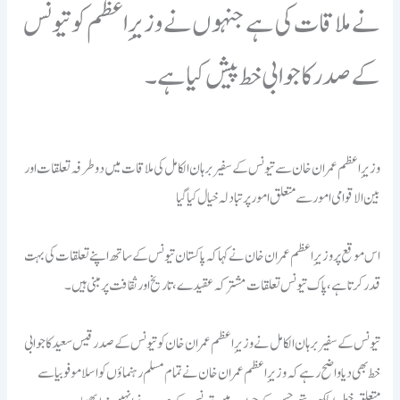
نے ملاقات کی ہے جنہوں نے وزیرِ اعظم کو تیونس
کے صدر کا جوابی خط پیش کیا ہے۔
وزیرِ اعظم عمران خان سے تیونس کے سفیر برہان الکامل کی ملاقات میں دو طرفہ تعلقات اور
بین الاقوامی امور سے متعلق امور پر تبادلہ خیال کیا گیا
اس موقع پر وزیرِاعظم عمران خان نے کہا کہ پاکستان تیونس کے ساتھ اپنے تعلقات کی بہت
قدر کرتا ہے، پاک تیونس تعلقات مشترکہ عقیدے، تاریخ اور ثقافت پر مبنی ہیں۔
تیونس کے سفیر برہان الکامل نے وزیرِ اعظم عمران خان کو تیونس کے صدر قیس سعید کا جوابی
خط بھی دیا واضح رہے کہ وزیرِ اعظم عمران خان نے تمام مسلم رہنماؤں کو اسلامو فوبیا سے