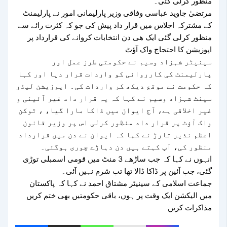
منظور کرلی گئی۔
مرتضیٰ جاوید عباسی وفاقی وزیر پارلیمانی امور نے پارلیمنٹ
کے مشترکہ اجلاس میں قرار داد پیش کی جو کہ کثرت رائے سے
منظور کرلی گئی ایک ھی دن انتخابات کروانے کی قرارداد پر
اپوزیشن کا احتجاج واک آؤٹ
سینیٹر شہزاد وسیم نے حکومتی طرز عمل اور
پارلیمنٹ کی کارروائی کو واردات قرار دیا اور کہا
کہ حکومت نے موقع دیکھ کر واردات کی۔ اپوزیشن لیڈر
سینٹ شہزاد وسیم نے کہا کہ یہ قرار داد غیر آئینی و
غیر اخلاقی ہے، آج ایوان میں ڈاکا مارا گیا، ، ٹوکن
واک آؤٹ پر قرار داد منظور کرلی اس پر وزیر قانون
اعظم نذیر تارڑ نے کہا کہ ایوان نے دن میں قرارداد
منظور کی، آپ کہتے ہیں دن دہاڑے چوری ہوگئی۔
انہوں نے کہا کہ جب ساڑھے 3 منٹ میں قومی اسمبلی توڑی
گئی، جب آئین پر ڈاکا ڈالا تھا تب شرم نہیں آئی۔
جماعت اسلامی کے سینیٹر مشتاق احمد نے کہا کہ پاکستان
میں الیکشن ایک وقت پر ہوں، باقی حکومتیں بھی ختم کریں
مذاکرات کریں