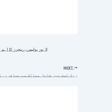
لاہور پولیس، رینجرز کا اہم
NEXT
ریڈ لسٹ میں شامل ممالک سے مسافروں کو