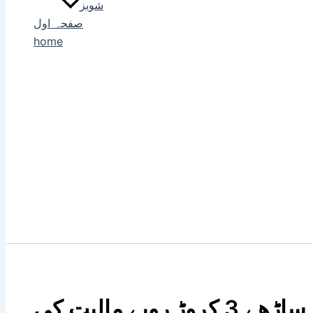
شوبز
صفحہ اول
home
ملتان گودام سے ساڑھے 3 کروڑ روپے مالیت کی