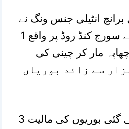
برانچ انٹیلی جنس ونگ نے
کارروائی کرتے ہوئے سورج کنڈ روڈ پر واقع 1
چھاپہ مار کر چینی کی
یرہ کی گئی 7 ہزار سے زائد بوریاں
چینی کی ذخیرہ کی گئی بوریوں کی مالیت 3