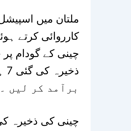
ملتان میں اسپیشل 
چینی کے گودام پر 
ذخ
برآمد کر لیں ۔