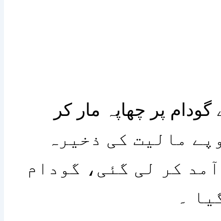
گودام پر چھاپہ مار کر
وڑ روپے مالیت کی ذخیرہ
آمد کر لی گئی، گودام
یا ۔