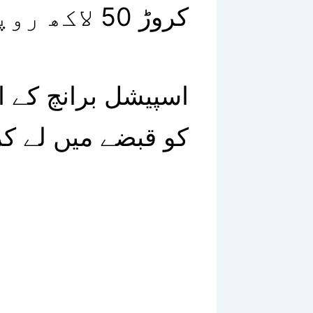
کروڑ 50 لاکھ روپے ہے ۔
اسپیشل برانچ کے ا
کو قبضے میں لے کر