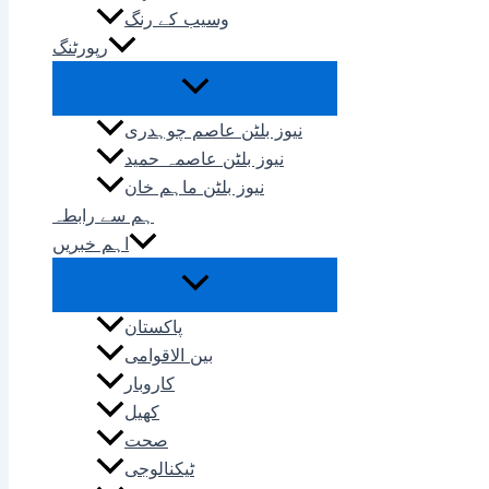
وسیب کے رنگ
رپورٹنگ
نیوز بلٹن عاصم چوہدری
نیوز بلٹن عاصمہ حمید
نیوز بلٹن ماہم خان
ہم سے رابطہ
اہم خبریں
پاکستان
بین الاقوامی
کاروبار
کھیل
صحت
ٹیکنالوجی