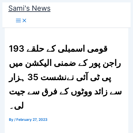
Skip
Sami's News
to
content
قومی اسمبلی کے حلقے 193
راجن پور کے ضمنی الیکشن میں
پی ٹی آئی نےنشست 35 ہزار
سے زائد ووٹوں کے فرق سے جیت
لی۔
By
/
February 27, 2023