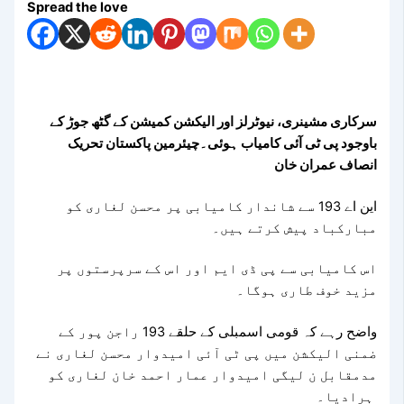
Spread the love
سرکاری مشینری، نیوٹرلز اور الیکشن کمیشن کے گٹھ جوڑ کے
باوجود پی ٹی آئی کامیاب ہوئی۔چیئرمین پاکستان تحریک
انصاف عمران خان
این اے 193 سے شاندار کامیابی پر محسن لغاری کو
مبارکباد پیش کرتے ہیں۔
اس کامیابی سے پی ڈی ایم اور اس کے سرپرستوں پر
مزید خوف طاری ہوگا۔
واضح رہے کہ قومی اسمبلی کے حلقے 193 راجن پور کے
ضمنی الیکشن میں پی ٹی آئی امیدوار محسن لغاری نے
مدمقابل ن لیگی امیدوار عمار احمد خان لغاری کو
ہرادیا۔