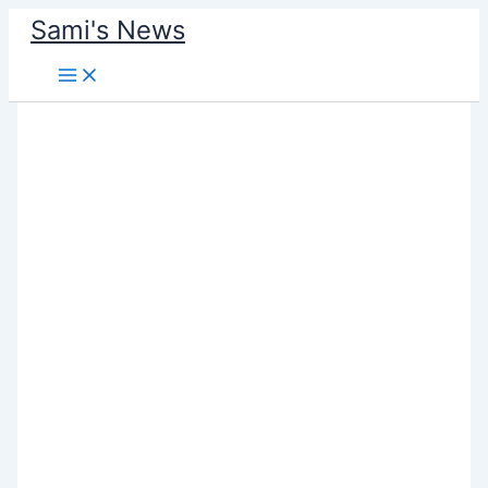
Skip
Sami's News
to
content