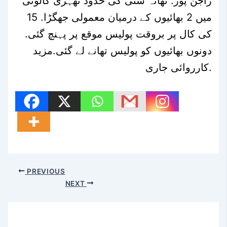
راجن پور. تھانہ سٹی کی حدود ٹھہڑی کالونی
میں 2 بھائیوں کے درمیان معمولی جھگڑا. 15
کی کال پر بروقت پولیس موقع پر پہنچ گئی.
دونوں بھائیوں کو پولیس تھانے لے گئی.مزید
کارروائی جاری.
PREVIOUS
NEXT