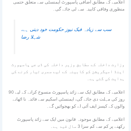
اعلامیے کے مطابق اضافی پاسپورٹ ایمنسٹی سے متعلق حتمی
منظوری وفاقی کابینہ سے لی جائے گی۔
سب سے زیادہ فیک نیوز حکومت خود دیتی ہے،
شہلا رضا
وزارت داخلہ کے مطابق وزیر داخلہ کی ڈی جی پاسپورٹ
اینڈ امیگریشن کو کابینہ کے لیے سمری تیار کرنے کی
ہدایت کی گئی ہے۔
اعلامیے کے مطابق ایک سے زائد پاسپورٹ منسوخ کرانے کے لیے 90
روز کی مہلت دی جائے گی، ایمنسٹی اسکیم سے فائدہ نا اٹھانے
والوں کے کیسز ایف آئی اے کو بھجوائیں گے۔
اعلامیے کے مطابق موجودہ قانون میں ایک سے زائد پاسپورٹ
رکھنے پر کم سے کم سزا 3 سال قید ہے۔