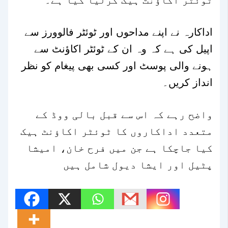
ٹوئٹر اکاؤنٹ ہیک کرلیا گیا ہے۔
اداکارہ نے اپنے مداحوں اور ٹوئٹر فالوورز سے
اپیل کی ہے کہ وہ ان کے ٹوئٹر اکاؤنٹ سے
ہونے والی پوسٹ اور کسی بھی پیغام کو نظر
انداز کریں۔
واضح رہے کہ اس سے قبل بالی ووڈ کے
متعدد اداکاروں کا ٹوئٹر اکاؤنٹ ہیک
کیا جاچکا ہے جن میں فرح خان، امیشا
پٹیل اور ایشا دیول شامل ہیں