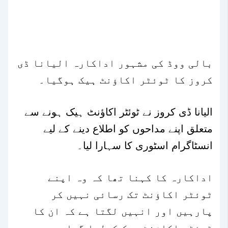
بالی ووڈ کی مشہور اداکارہ الیانا ڈی
کروز کا ٹوئٹر اکاؤنٹ ہیک ہوگیا۔
الیانا ڈی کروز نے ٹوئٹر اکاؤنٹ ہیک ہونے سے
متعلق اپنے مداحوں کو اطلاع دینے کے لیے
انسٹاگرام اسٹوری کا سہارا لیا۔
اداکارہ کا کہنا تھا کہ وہ اپنے
ٹوئٹر اکاؤنٹ تک رسائی نہیں کر
پارہیں اور انہیں لگتا ہے کہ ان کا