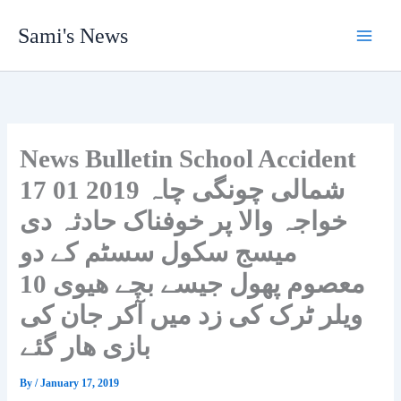
Skip
Sami's News
to
content
News Bulletin School Accident
17 01 2019 شمالی چونگی چاہ
خواجہ والا پر خوفناک حادثہ دی
میسج سکول سسٹم کے دو
معصوم پھول جیسے بچے ھیوی 10
ویلر ٹرک کی زد میں آکر جان کی
بازی ھار گئے
By
/
January 17, 2019