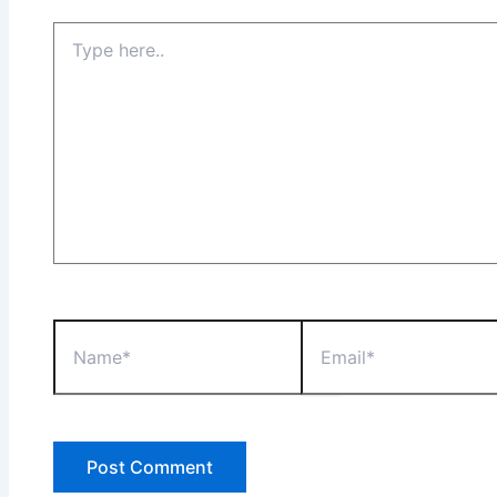
Type
here..
Name*
Email*