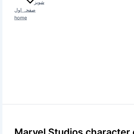
شوبز
صفحہ اول
home
Marvel Studios character