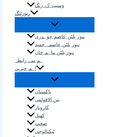
وسیب کے رنگ
رپورٹنگ
نیوز بلٹن عاصم چوہدری
نیوز بلٹن عاصمہ حمید
نیوز بلٹن ماہم خان
ہم سے رابطہ
اہم خبریں
پاکستان
بین الاقوامی
کاروبار
کھیل
صحت
ٹیکنالوجی