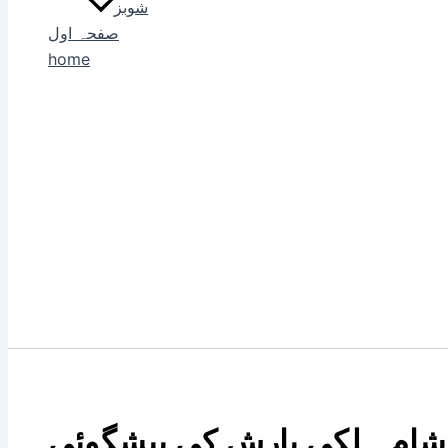
شوبز
صفحہ اول
home
 شام ہلکی بارش کی پیشگوئی