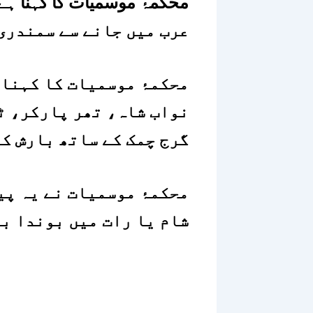
عرب میں جانے سے سمندری
محکمۂ موسمیات کا کہنا ہ
نواب شاہ، تھر پارکر، ٹھ
گرج چمک کے ساتھ بارش ک
محکمۂ موسمیات نے یہ پی
شام یا رات میں بوندا با