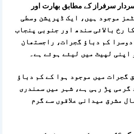
ردار سرفراز کے مطابق بھارت اور
مون سون سسٹمز موجود ہیں، ایک ڈپریشن وسطی
ا رخ بالائی سندھ اور جنوبی پنجاب
دوسرا کم دباؤ گجرات، راجستھان
 اپنی لپیٹ میں لیئے ہوئے ہے۔
 گجرات میں موجود ہوا کے کم دباؤ
 گرمی پڑ رہی ہے، شہر میں سمندری
ال مشرق میدانی علاقوں سے گرم