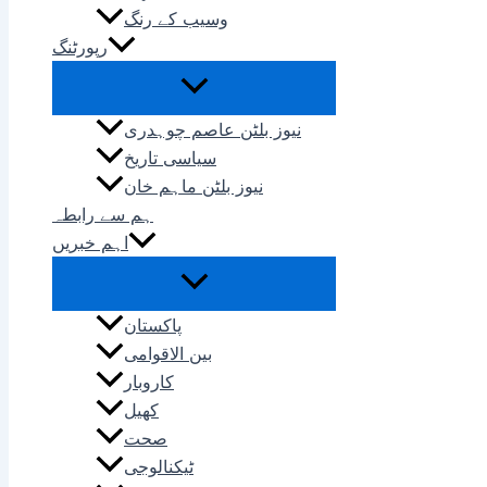
وسیب کے رنگ
رپورٹنگ
نیوز بلٹن عاصم چوہدری
سیاسی تاریخ
نیوز بلٹن ماہم خان
ہم سے رابطہ
اہم خبریں
پاکستان
بین الاقوامی
کاروبار
کھیل
صحت
ٹیکنالوجی