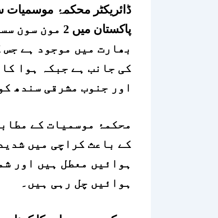
ڈائریکٹر محکمۂ موسمیات س
پاکستان میں 2 
بھارت میں موجود ہے جس ک
کی جانب ہے جبکہ ہوا کا 
اور جنوب مشرقی سندھ کو
محکمۂ موسمیات کے مطابق
کے باعث کراچی میں شدید
ہوائیں معطل ہیں اور شم
ہوائیں چل رہی ہیں۔