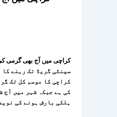
سینٹی گریڈ تک رہنے کا ا
کراچی کا موسم کل تک گرم
کی ہے جبکہ شہر میں آج 
ہلکی بارش ہونے کی نوید