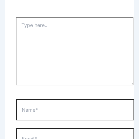
Type
here..
Name*
Email*