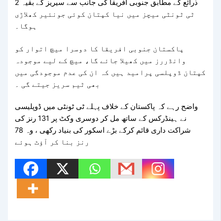
ذرائع کے مطابق جنوبی افریقا کی جانب سے سیریز کے بقیہ 2
ٹی ٹونٹی میچز میں نیا کپتان کوئی جونئیر کھلاڑی
ہوگا۔
پاکستان جنوبی افریقا کا دوسرا میچ اتوار کو
وانڈررز میں کھیلا جائے گا، میچ کے لیے موجودہ
کپتان ڈوپلسی پرامید ہیں کہ ان کی عدم موجودگی میں
بھی ٹیم سریز جیتے گی ۔
واضح رہے کہ پاکستان کے خلاف پہلے ٹی ٹونٹی میں ڈوپلیسی
نے ہینڈرکس کے ساتھ مل کر دوسری وکٹ پر 131 رنز کی
شراکت داری قائم کرکے بڑے اسکور کی بنیاد رکھی ، وہ 78
رنز بنا کر آؤٹ ہوئے