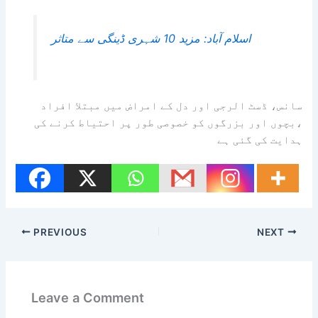
اسلام آباد: مزید 10 شہری ڈینگی سے متاثر
سانس، ڈسٹ الرجی اور دل کے امراض میں مبتلا افراد
،بچوں اور بزرگوں کو خصوصی طور پر احتیاط کرنے کی
ہدایت کی گئی ہے
PREVIOUS
NEXT
Leave a Comment