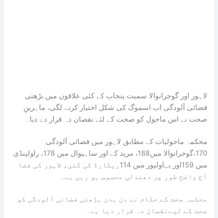
لاہور اور گوجرانوالا سمیت پنجاب کے کئی علاقوں میں بڑھتی
فضائی آلودگی اب اسموگ کی شکل اختیار کرنے لگی، ماہرینِ
صحت نے اس ماحول کو صحت کے لئے نقصان دہ قرار دے دیا۔
محکمہ ماحولیات کے مطابق لاہور میں فضائی آلودگی
170،گوجرانوالا میں188، مرید کے اور ساہیوال میں 178، راولپنڈی
میں 159اور بہاولپور میں 114ریکارڈ کی گئی، لاہور کی فضا
آج واضح طور پر دھندلی محسوس ہو رہی ہے۔
محکمہ صحت کے حکام نے دن بدن بڑھتی فضائی آلودگی کو
صحت کے لیےنقصان دہ قرار دیا ہے۔