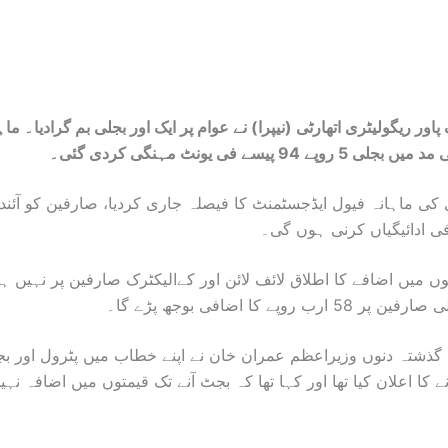
پاور ریگولیٹری اتھارٹی (نیپرا) نے عوام پر ایک اور بجلی بم گرادیا۔ ما
 94 پیسے فی یونٹ مہنگی کردی گئی۔
ی کی ماہانہ فیول ایڈجسٹمنٹ کا فیصلہ جاری کردیا، صارفین کو آئند
ی ادائیگیاں کرنی ہوں گی۔
ں میں اضافے کا اطلاق لائف لائن اور کےالیکٹرک صارفین پر نہیں ہ
رب روپے کا اضافی بوجھ پڑے گا۔
گذشتہ دنوں وزیراعظم عمران خان نے اپنے خطاب میں پٹرول اور ب
 کا اعلان کیا تھا اور کہا تھا کہ بجٹ آنے تک قیمتوں میں اضافہ نہیں