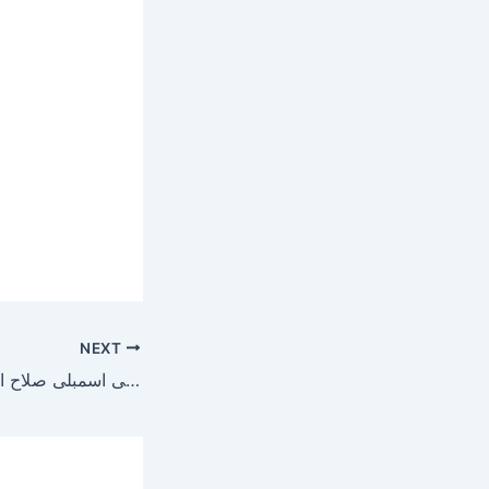
NEXT
پارلیمنٹ لاجز کے اندر آپریشن پولیس نے رکن قومی اسمبلی صلاح الدین کو گرفتار کرلیا