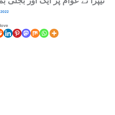
نیپرا نے عوام پر ایک اور بجلی بم
 2022
love