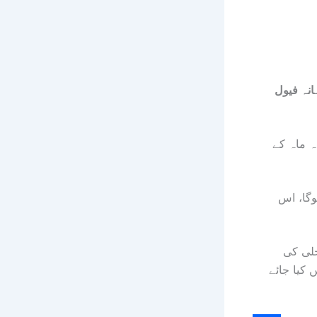
ہانہ فیول
ہ ماہ کے
وگا، اس
جلی کی
 کیا جائے