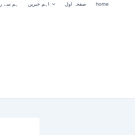
home
صفحہ اول
اہم خبریں
ہم سے را