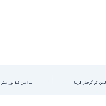
عمر امین گنڈاپور میئر ڈی آئی خان منتخب