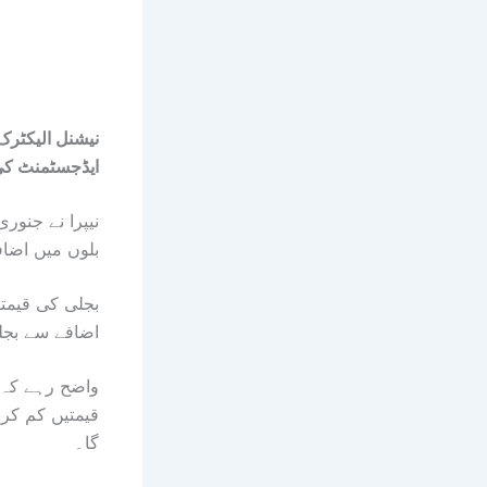
نیشنل الیکٹرک 
ایڈجسٹمنٹ کی مد میں بجلی 5 روپے
نیپرا نے جنور
بلوں میں اضاف
بجلی کی قیمتو
اضافے سے بجلی صارفین پر 58 ا
واضح رہے کہ 
قیمتیں کم کرنے
گا۔