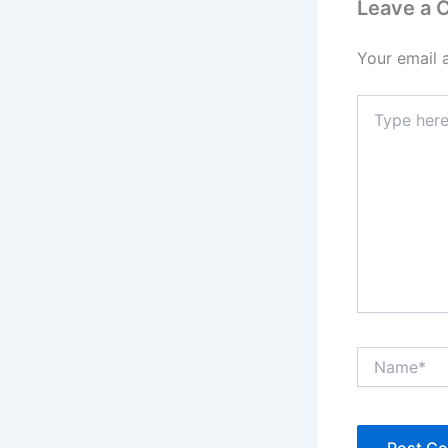
Leave a
Your email 
Type
here..
Name*