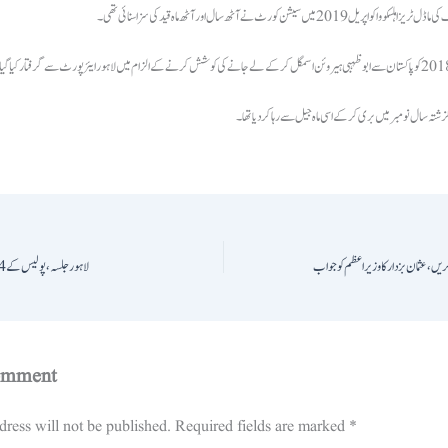
20 میں سیشن کورٹ نے آٹھ سال اور آٹھ ماہ قید کی سزا سنائی تھی۔
تہ سال نومبر میں بری کرکے اسی ماہ جیل سے رہا کردیا تھا۔
لاہور جلسہ، پولیس کے 4 ہزار افسران و اہلکار تعینات ہوں گے
omment
ress will not be published.
Required fields are marked
*