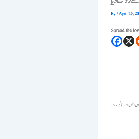
 سے روک دیا
By
/
April 20, 2
Spread the lo
زاں انہیں لاہور ہائیکورٹ