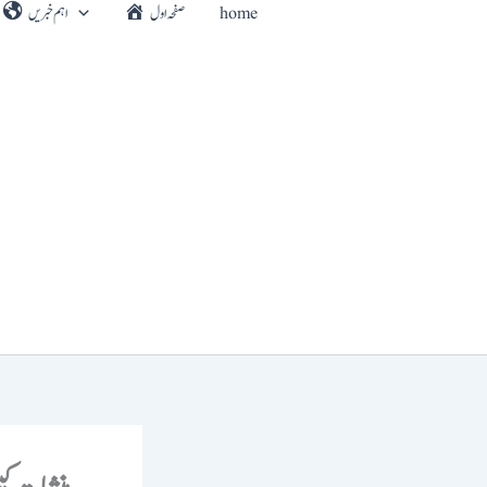
home
صفحہ اول
اہم خبریں