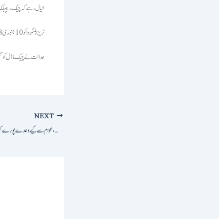
خیال رہے کہ چیک ریپبلک کی ماڈل ٹریزا ہلسکووا کو اپریل 19
ٹریزا ہلسکووا کو 10جنوری 2018 کو پاکستان سے ابوظہبی ہیروئن اسمگل کرکے لے جانے کی کوشش کرنے کے الزام میں لاہور ایئر پورٹ سے گرفتار کیا گیا تھا۔
عدالت نے چیک ماڈل کو گزش
NEXT
بھاشن نہ دیں، عوام سے کیے وعدے پورے کریں، عثمان بزدار کا وزیراعظم کو جواب