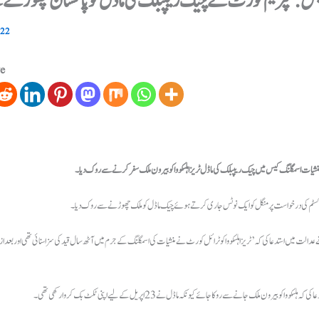
یس: سپریم کورٹ نے چیک ریپبلک کی ماڈل کو پاکستان چھوڑنے
022
ve
شیات اسمگلنگ کیس میں چیک ریپبلک کی ماڈل ٹریزا ہلسکووا کو بیرون ملک سفر کرنے سے روک دیا۔
سٹم کی درخواست پر منگل کو ایک نوٹس جاری کرتے ہوئے چیک ماڈل کو ملک چھوڑنے سے روک دیا ۔
عدالت میں استدعا کی کہ ’ٹریزا ہلسکووا کو ٹرائل کورٹ نے منشیات کی اسمگلنگ کے جرم میں آٹھ سال قید کی سزا سنائی تھی اور بعد ا
ا کو بیرون ملک جانے سے روکا جائے کیونکہ ماڈل نے23 اپریل کے لیے اپنی ٹکٹ بک کروا رکھی تھی۔