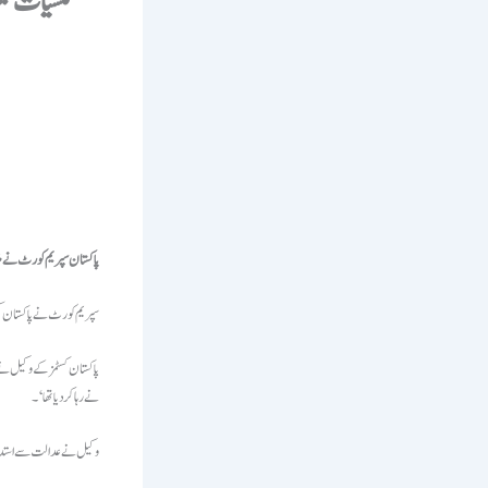
منشیات ک
پاکستان سپریم کورٹ نے من
سپریم کورٹ نے پاکستان ک
پاکستان کسٹمز کے وکیل نے 
نے رہا کر دیا تھا‘۔
وکیل نے عدالت سے استدعا کی کہ ہلسکوو