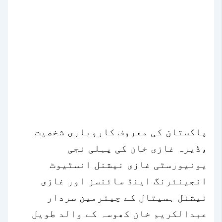
پاکستان کی معروف کاروباری شخصیت
،ڈیرہ غازی خان کی پہلی نجی
یونیورسٹی غازی نیشنل انسٹیوٹ
انجینئرنگ اینڈ سائنسز اور غازی
نیشنل ہسپتال کے چیئرمین سردار
عبدالکریم خان کھوسہ کے والد طویل