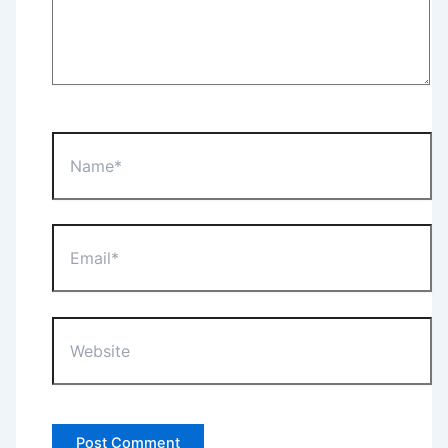
Name*
Email*
Website