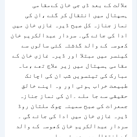
علالت کے بعد ڈی جی خان کےمقامی
ہسپتال میں انتقال کر گئے ،ان کی
نماز جنازہ کل صبح ڈیرہ غازی خان میں
ادا کی جائے گی۔ سردار عبدالکریم خان
کھوسہ کے والد گذشتہ کئی سالوں سے
کینسر میں مبتلا اور ڈیرہ غازی خان کے
مقامی ہسپتال میں زیر علاج تھے ،ماہ
مبارک کی تیئسویں شب ان کی اچانک
طبیعت خراب ہوئی اور وہ اپنے خالق
حقیقی سے جا ملے ۔ان کی نماز جنازہ
جمعرات کی صبح سمینہ چوک ملتان روڈ
ڈیرہ غازی خان میں ادا کی جائے گی ۔
سردار عبدالکریم خان کھوسہ کے والد
کے انتقال پر معروف سیاسی