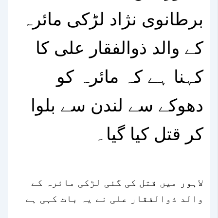
برطانوی نژاد لڑکی مائرہ
کے والد ذوالفقار علی کا
کہنا ہے کہ مائرہ کو
دھوکے سے لندن سے بلوا
کر قتل کیا گیا۔
لاہور میں قتل کی گئی لڑکی مائرہ کے
والد ذوالفقار علی نے یہ بات کہی ہے