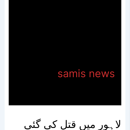
samis news
لاہور میں قتل کی گئی