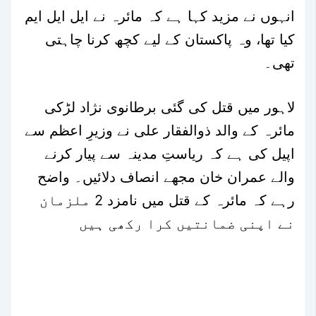
انہوں نے مزید کہا ہے کہ مائرہ نے ایل ایل ایم
کیا تھا، وہ پاکستان کے لیے کچھ کرنا چاہتی
تھی۔
لاہور میں قتل کی گئی برطانوی نژاد لڑکی
مائرہ کے والد ذوالفقار علی نے وزیرِ اعظم سے
اپیل کی ہے کہ ریاستِ مدینہ سے پیار کرنے
والے عمران خان مجھے انصاف دلائیں۔ واضح
رہے کہ مائرہ کے قتل میں نامزد 2 ملزمان
نے اپنی ضمانتیں کرا رکھی ہیں