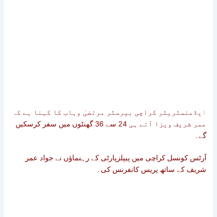
ا
یڈمنسٹریٹر کراچی بیرسٹر مرتضیٰ وہاب کا کہنا ہے کہ
عمر شریف ویزا آتے ہی 24 سے 36 گھنٹوں میں سفر کرسکیں
گے۔
آرٹس کونسل کراچی میں پیپلزپارٹی کے رہنماؤں نے جواد عمر
شریف کے ساتھ پریس کانفرنس کی۔