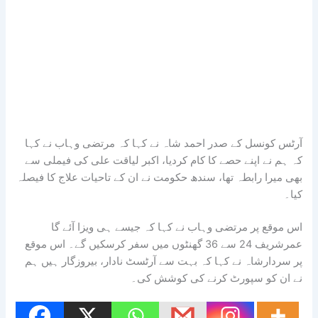
آرٹس کونسل کے صدر احمد شاہ نے کہا کہ مرتضی وہاب نے کہا
کہ ہم نے اپنے حصے کا کام کردیا، اکبر لیاقت علی کی فیملی سے
بھی میرا رابطہ تھا، سندھ حکومت نے ان کے تاحیات علاج کا فیصلہ
کیا۔
اس موقع پر مرتضی وہاب نے کہا کہ جیسے ہی ویزا آئے گا
عمرشریف 24 سے 36 گھنٹوں میں سفر کرسکیں گے۔ اس موقع
پر سردارشاہ نے کہا کہ بہت سے آرٹسٹ نادار، بیروزگار ہیں ہم
نے ان کو سپورٹ کرنے کی کوشش کی۔