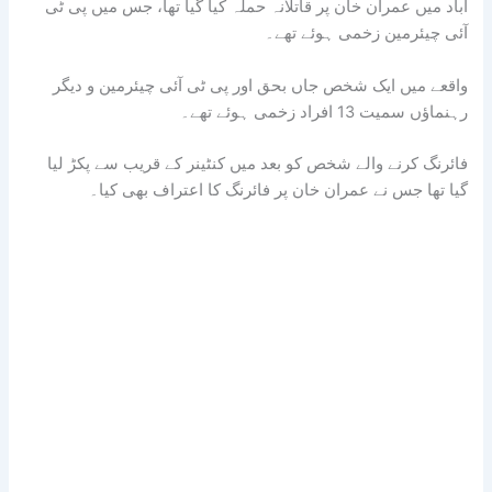
آباد میں عمران خان پر قاتلانہ حملہ کیا گیا تھا، جس میں پی ٹی
آئی چیئرمین زخمی ہوئے تھے۔
واقعے میں ایک شخص جاں بحق اور پی ٹی آئی چیئرمین و دیگر
رہنماؤں سمیت 13 افراد زخمی ہوئے تھے۔
فائرنگ کرنے والے شخص کو بعد میں کنٹینر کے قریب سے پکڑ لیا
گیا تھا جس نے عمران خان پر فائرنگ کا اعتراف بھی کیا۔