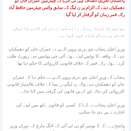
پاکستان تحریکِ انصاف (پی ٹی آئی) کے چیئرمین عمران خان کو
دھمکیاں دینے کے الزام پر ن لیگ کے سابق وائس چیئرمین حافظ آباد
رائے قمر زمان کو گرفتار کر لیا گیا۔
پولیس کا کہنا ہے کہ رائے قمر زمان کو گاؤں کالیکی
کے قریب سے گرفتار کیا گیا ہے۔
وزیرِ اعلیٰ پنجاب چوہدری پرویز الہٰی نے عمران خان کو دھمکیاں
دینے کے واقعے کا نوٹس لیتے ہوئے آئی جی پولیس سے رپورٹ طلب
کرتے ہوئے رائے قمر کے خلاف قانونی کارروائی کا حکم دیا تھا۔
پنجاب کے وزیرِ اعلیٰ چوہدری پرویز الہٰی نے حکم دیا کہ عمران
خان کو دھمکیاں دینے والے ن لیگی رہنما کے خلاف بلاامتیاز قانونی
کارروائی کی جائے اور انہیں قانون کی گرفت میں لایا جائے۔
وزیرِ اعلیٰ پنجاب نے کہا کہ کسی کو قانون ہاتھ میں لینے کی
اجازت نہیں دی جا سکتی۔
واضح رہے کہ 3 نومبر کو پی ٹی آئی کے لانگ مارچ کے دوران وزیر