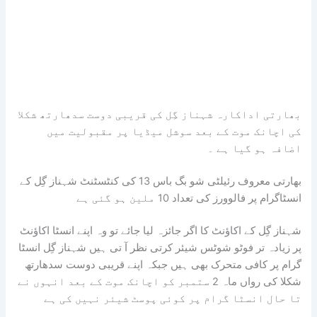
بھارتی اداکارہ شہناز گِل کی قریبی دوست سدھارتھ شکلا
کی اچانک موت کے بعد سوشل میڈیا پر مقبولیت میں
اضافہ ہو گیا ہے ۔
بھارتی معروف رئیلٹی شو بگ باس 13 کی کنٹسٹنٹ شہناز گِل کے
انسٹاگرام پر فالوورز کی تعداد 10 ملین ہو گئی ہے
شہناز گِل کے اکاؤنٹ کا اگر جائزہ لیا جائے تو وہ اپنے انسٹا اکاؤنٹ
پر زیادہ تر فوٹو شوٹس شیئر کرتی نظر آ تی ہیں شہناز گِل انسٹا
گرام پر کافی متحرک بھی ہیں جبکہ اپنے قریبی دوست سدھارتھ
شکلا کی رواں ماہ 2 ستمبر کو اچانک موت کے بعد انہوں نے
تا حال انسٹا گرام پر کوئی پوسٹ شیئر نہیں کی ہے