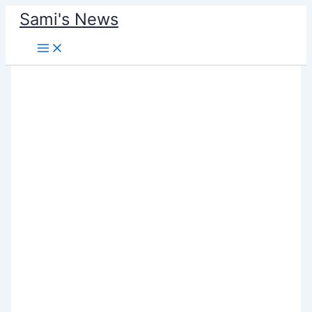
Skip
Sami's News
to
content