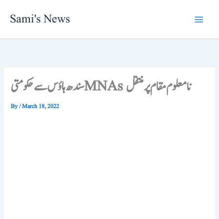
Skip
Sami's News
to
content
سندھ ہاؤس سے حکومتیMNAs نامعلوم مقام پر منتقل
By
/
March 18, 2022