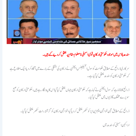
سندھ ہاؤس میں موجود حکومتی ارکانِ قومی اسمبلی نامعلوم مقام پر منتقل کر دیے گئے ہیں۔
کہ حکومتی ارکان کو سندھ منتقل کیا گیا ہے۔
ذرائع کا بتانا ہے کہ سول ایجنسی نے کہا ہےکہ حکومتی ارکان جہاں منتقل کیا گیا اس کا پتہ لگارہے ہیں، حکومتی ارکان کو صبح
سویرے مختلف گاڑیوں میں منتقل کیا گیا۔
ذرائع کے مطابق تین خواتین ایم این ایز کو سکھر منتقل کردیا گیا، خواتین ارکان کو گزشتہ رات سکھر منتقل کیا گیا۔
اراکین اسمبلی کو سندھ میں