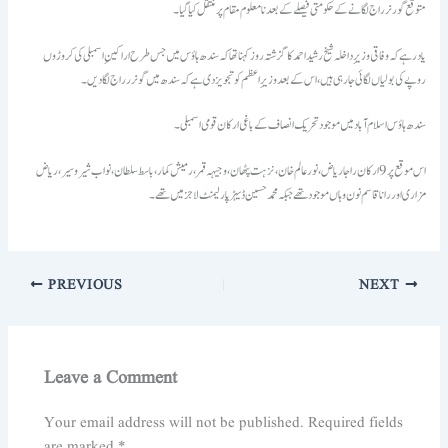
متوقع گورنر راج لگانے کے حکومتی فیصلے کے بعد نامعلوم مقام پر منتقل کیا گیا۔
یاد رہے کہ وفاقی وزیرِ داخلہ شیخ رشید احمد کا گزشتہ روز کہنا تھا کہ سندھ ہاؤس میں جس طرح اراکینِ اسمبلی کی کروڑوں
روپے کی بولیاں لگائی جا رہی ہیں، اس کے بعد وزیرِ اعظم کو تجویز دی ہے کہ سندھ میں گونرر راج لگا دیں۔
سندھ ہاؤس اسلام آباد میں موجود تحریک انصاف کے باغی ارکان قومی اسمبلی ۔
اس موقع پر 9 ارکان راجا ریاض ، نور عالم خان ، نزہت پٹھان، وجیہہ قمر، رمیش کمار ، باسط سلطان ، نواب شیر وسیر ، ریاض
مزاری اور رانا قاسم نون وہاں موجود تھے جبکہ محمد حسین ڈیہڑ پارلیمنٹ لاجز میں تھے۔
PREVIOUS
NEXT
Leave a Comment
Your email address will not be published.
Required fields
are marked
*