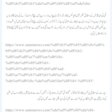
%d8%b3%d8%b1%da%af%d9%88%d8%af%da%be/
نجی ٹی وی چینل کے مطابق محکمہ جیل کا پولیس اہلکار نثار لاشاری پچاس ہزار روپے میں بچے فروخت کرنے کی بولی لگاتا رہا، یہ
ویڈیو انٹرنیٹ پر وائرل ہورہی ہے ، اہلکار نے دعویٰ کیا ہے کہ 17 نومبر کو ان کے ایک بیٹے کا گمبٹ ہسپتال میں آپریشن ہونا
ہے لیکن چھٹی کے عوض اس سے جیل کے ہیڈ محرر عزیز ہکڑو نے رشوت مانگی جو وہ نہیں دے سکا، 15 دن کی چھٹی کیلئے 20
ہزار کا مطالبہ کیا گیا۔
https://www.samisnews.com/%d8%b3%d9%85%db%8c%d8%
b9%d8%b2%d9%86%db%8c%d9%88%d8%b2-
%d8%ad%d8%a7%d8%ac%db%8c-
%d9%be%d9%88%d8%b1-
%d9%85%d8%b3%d9%84%d8%ad-
%d8%a7%d9%81%d8%b1%d8%a7%d8%af-
%da%a9%db%8c-%da%af%da%be%d8%b1-%d9%85/
رپورٹ کے مطابق پولیس اہلکار کا کہنا تھا کہ تنخواہ اتنی نہیں کہ وہ علاج کراسکیں، گمبٹ سے علاج چل رہا تھا اور اب آپریشن
کی تاریخ ملی ہے ، جیل انتظامیہ کی طرف سے بھی کوئی میڈیکل سپورٹ نہیں دی گئی۔
https://www.samisnews.com/%da%a9%d9%88%da%86-