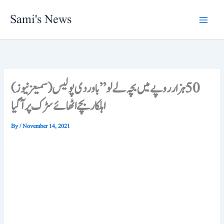
Skip
Sami's News
to
content
(سمیعزنیوز) 50 ہزار روپے میں بچہ لے لو” باوردی پولیس
اہلکار بچے اٹھائے سڑک پر آگیا
By
/
November 14, 2021