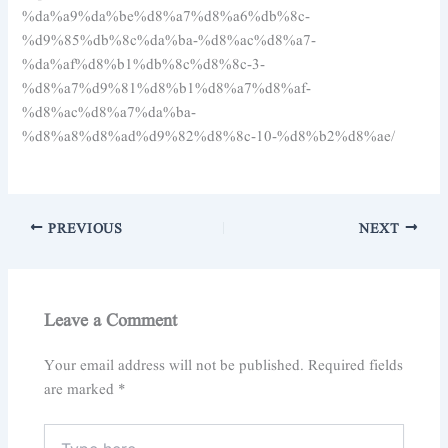
%da%a9%da%be%d8%a7%d8%a6%db%8c-
%d9%85%db%8c%da%ba-%d8%ac%d8%a7-
%da%af%d8%b1%db%8c%d8%8c-3-
%d8%a7%d9%81%d8%b1%d8%a7%d8%af-
%d8%ac%d8%a7%da%ba-
%d8%a8%d8%ad%d9%82%d8%8c-10-%d8%b2%d8%ae/
PREVIOUS
NEXT
Leave a Comment
Your email address will not be published.
Required fields
are marked
*
Type