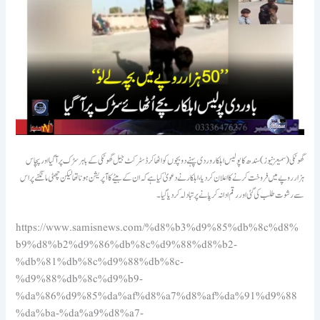
گھوٹکی (سمیعزنیوز) سندھ کا پولیس اہلکار وردی پہنے دو بچوں کواٹھا کرڈسٹرکٹ جیل گھوٹکی کے باہر سڑک پر آگیا اور پچاس
ہزار روپے میں فروخت کرنے کا اعلان کردیا، اہلکار نے دعویٰ کیا ہے کہ ان کے بیٹے کا آپریشن ہونا تھا لیکن چھٹی مانگنے پر اس
سے رشوت طلب کی گئی اور رقم ادا نہ کرپانے پر تبادلہ کردیاگیا۔
https://www.samisnews.com/%d8%b3%d9%85%db%8c%d8%
b9%d8%b2%d9%86%db%8c%d9%88%d8%b2-
%db%81%db%8c%d9%88%db%8c-
%d9%88%db%8c%d9%b9-
%da%86%d9%85%da%af%d8%a7%d8%af%da%91%d9%88
%da%ba-%da%a9%d8%a7-