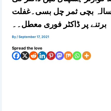
ینہ غفلت۔ 5 سالہ بچی ثمر چل بسی۔غفلت
برتنے پر ڈاکٹر فوری معطل۔۔
By
/
September 17, 2021
Spread the love