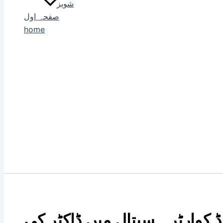
شوبز
صفحہ اول
home
 کوارٹر ہسپتال میں ڈاکٹر کی