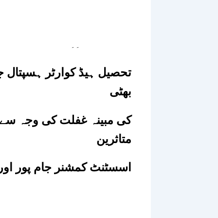
۔۔
تحصیل ہیڈ کوارٹر ہسپتال جا
بھٹی
کی مبینہ غفلت کی وجہ سے ثم
متاثرین
اسسٹنٹ کمشنر جام پور اور 