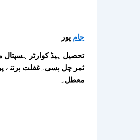
جام
پور
ثمر چل بسی۔غفلت برتنے پر 
معطل۔