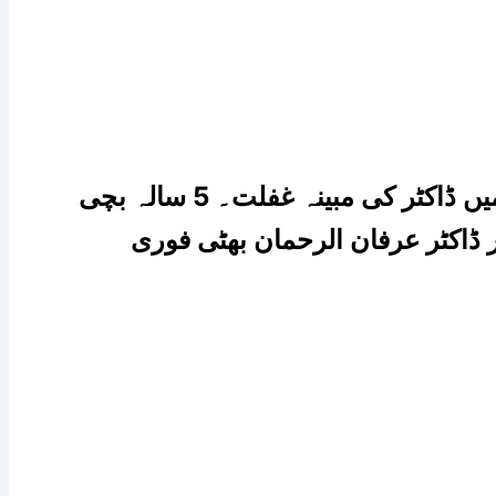
تحصیل ہیڈ کوارٹر ہسپتال میں ڈاکٹر کی مبینہ غفلت۔ 5 سالہ بچی
ڈاکٹر عرفان الرحمان بھٹی فوری