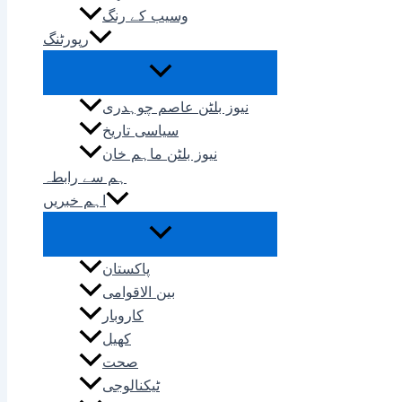
وسیب کے رنگ
رپورٹنگ
نیوز بلٹن عاصم چوہدری
سیاسی تاریخ
نیوز بلٹن ماہم خان
ہم سے رابطہ
اہم خبریں
پاکستان
بین الاقوامی
کاروبار
کھیل
صحت
ٹیکنالوجی