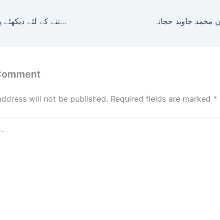
تحصیل جام پور میں کون کون سی پیک سے فائدہ اٹھا سکتا ہے؟ جاننے کے لئے دیکھئے پروگرام “آج کی بات”
 Comment
address will not be published.
Required fields are marked
*