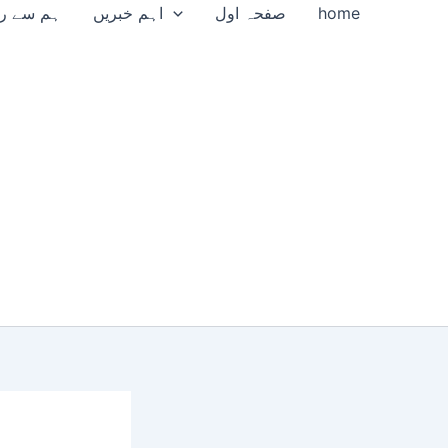
home
صفحہ اول
اہم خبریں
ہم سے را