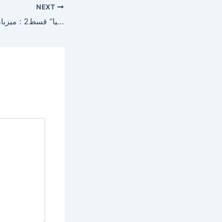
NEXT
پروگرام “آئی ٹی کی دُنیا”‌ قسط2 : میزبان محمد جاوید حجانہ