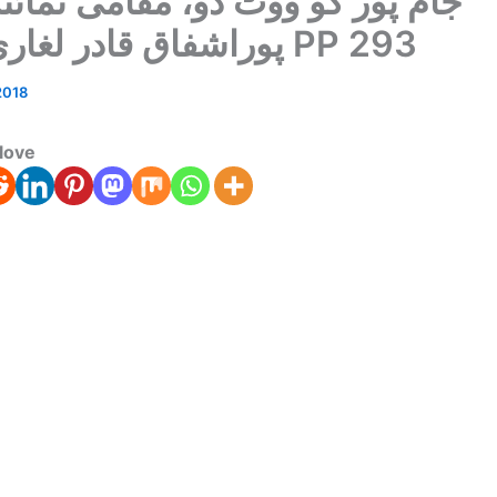
جام پور کو ووٹ دو، مقامی نمائن
پوراشفاق قادر لغاری حلقہ PP 293
2018
love