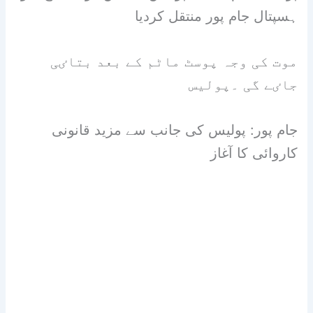
ہسپتال جام پور منتقل کردیا
موت کی وجہ پوسٹ ماٹم کے بعد بتاٸی
جاٸے گی ۔پولیس
جام پور: پولیس کی جانب سے مزید قانونی
کاروائی کا آغاز