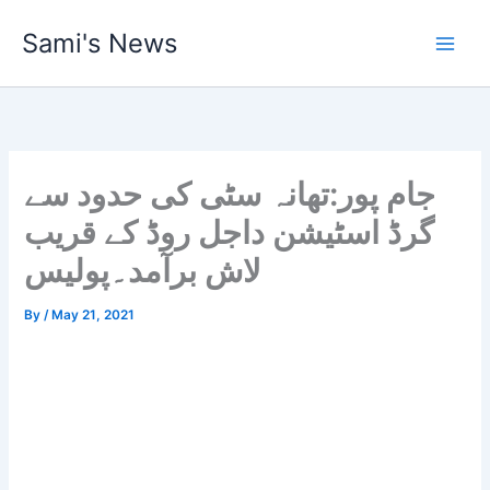
Skip
Sami's News
to
content
جام پور:تھانہ سٹی کی حدود سے
گرڈ اسٹیشن داجل روڈ کے قریب
لاش برآمد۔پولیس
By
/
May 21, 2021