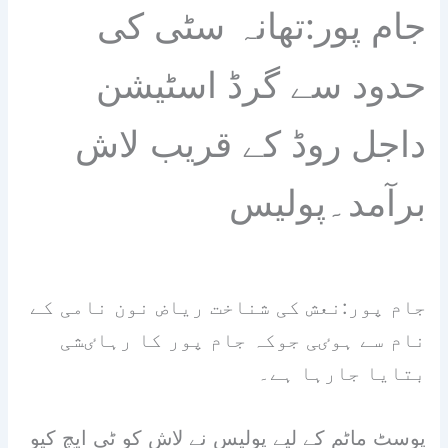
جام پور:تھانہ سٹی کی
حدود سے گرڈ اسٹیشن
داجل روڈ کے قریب لاش
برآمد۔پولیس
جام پور:نعش کی شناخت ریاض نون نامی کے
نام سے ہوٸی جوکہ جام پور کا رہاٸشی
بتایا جارہا ہے۔
پوسٹ ماٹم کے لیے پولیس نے لاش کو ٹی ایچ کیو