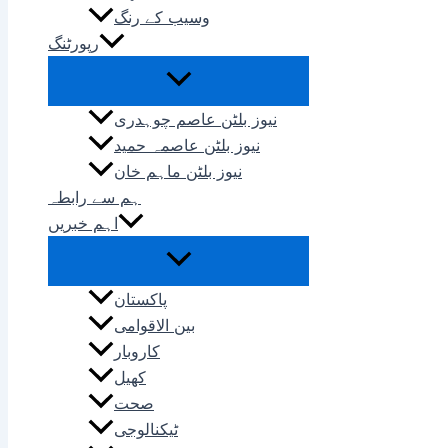
وسیب کے رنگ
رپورٹنگ
نیوز بلٹن عاصم چوہدری
نیوز بلٹن عاصمہ حمید
نیوز بلٹن ماہم خان
ہم سے رابطہ
اہم خبریں
پاکستان
بین الاقوامی
کاروبار
کھیل
صحت
ٹیکنالوجی