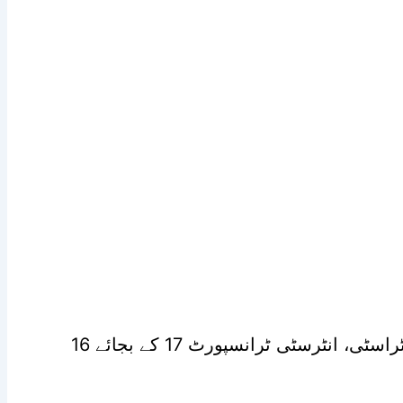
این سی او سی کا کہنا ہے کہ انٹراسٹی، انٹرسٹی ٹرانسپورٹ 17 کے بجائے 16