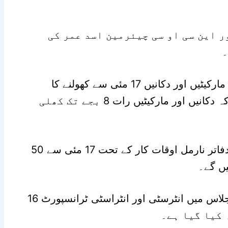
 این سی او سی چیئرمین اسد عمر کی
این سی او سی اجلاس میں تمام مارکیٹیں اور دکانیں 17 مئی سے کھولنے کا
فیصلہ کیا گیا ہے اور کہا گیا ہے کہ دکانیں اور مارکیٹیں رات 8 بجے تک کھلی
این سی او سی کے مطابق تمام دفاتر نارمل اوقات کار کے تحت 17 مئی سے 50
ں گے۔
نیشنل کمانڈ اینڈ کنٹرول سینٹر اجلاس میں انٹرسٹی اور انٹراسٹی ٹرانسپورٹ 16