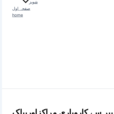
شوبز
صفحہ اول
home
یر سے کاروباری مراکزاورپبلک