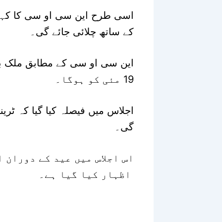
کے ساتھ چلائی جائے گی۔
این سی او سی کے مطابق ملک بھر 
19 مئی کو ہوگا۔
گی۔
اس اجلاس میں عید کے دوران 
اظہار کیا گیا ہے۔