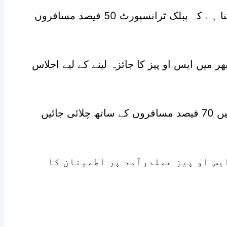
اسی طرح این سی او سی کا کہنا ہے کہ پبلک ٹرانسپورٹ 50 فیصد مسافروں
میں ایس او پیز کا جائزہ لینے کے لیے اجلاس
اجلاس میں فیصلہ کیا گیا کہ ٹرینیں 70 فیصد مسافروں کے ساتھ چلائی جائیں
ایس او پیز عملدرآمد پر اطمینان کا