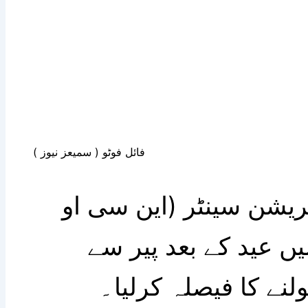
فائل فوٹو ( سمیعز نیوز )
پریشن سینٹر (این سی او
ں عید کے بعد پیر سے
لنے کا فیصلہ کرلیا۔