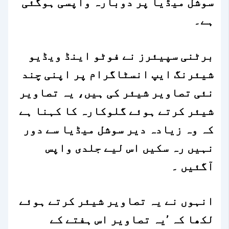
سوشل میڈیا پر دوبارہ واپسی ہوگئی
ہے۔
برٹنی سپیئرز نے فوٹو اینڈ ویڈیو
شیئرنگ ایپ انسٹاگرام پر اپنی چند
نئی تصاویر شیئر کی ہیں، یہ تصاویر
شیئر کرتے ہوئے گلوکارہ کا کہنا ہے
کہ وہ زیادہ دیر سوشل میڈیا سے دور
نہیں رہ سکیں اس لیے جلدی واپس
آگئیں ۔
انہوں نے یہ تصاویر شیئر کرتے ہوئے
لکھا کہ ’یہ تصاویر اس ہفتے کے