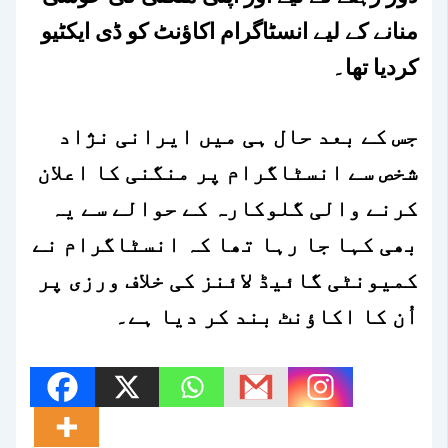
منانے کے لیے انسٹاگرام اکاؤنٹ کو ڈی ایکٹیو
کردیا تھا۔
جس کے بعد حال ہی میں ایرانی نژاد
شخص سے انسٹاگرام پر منگنی کا اعلان
کرنے والی گلوکارہ کے حوالے سے یہ
بھی کہا جا رہا تھا کہ انسٹاگرام نے
کمیونٹی گائیڈ لائنز کی خلاف ورزی پر
اُن کا اکاؤنٹ بند کر دیا ہے۔