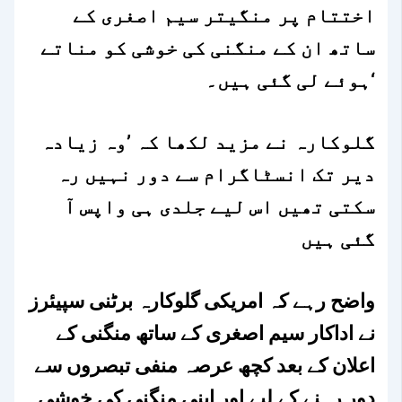
اختتام پر منگیتر سیم اصغری کے
ساتھ ان کے منگنی کی خوشی کو مناتے
ہوئے لی گئی ہیں۔‘
گلوکارہ نے مزید لکھا کہ ’وہ زیادہ
دیر تک انسٹاگرام سے دور نہیں رہ
سکتی تھیں اس لیے جلدی ہی واپس آ
گئی ہیں
واضح رہے کہ امریکی گلوکارہ برٹنی سپیئرز
نے اداکار سیم اصغری کے ساتھ منگنی کے
اعلان کے بعد کچھ عرصہ منفی تبصروں سے
دور رہنے کے لیے اور اپنی منگنی کی خوشی