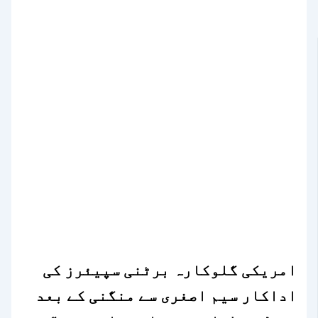
امریکی گلوکارہ برٹنی سپیئرز کی
اداکار سیم اصغری سے منگنی کے بعد