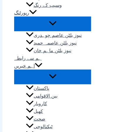
وسیب کے رنگ
رپورٹنگ
نیوز بلٹن عاصم چوہدری
نیوز بلٹن عاصمہ حمید
نیوز بلٹن ماہم خان
ہم سے رابطہ
اہم خبریں
پاکستان
بین الاقوامی
کاروبار
کھیل
صحت
ٹیکنالوجی