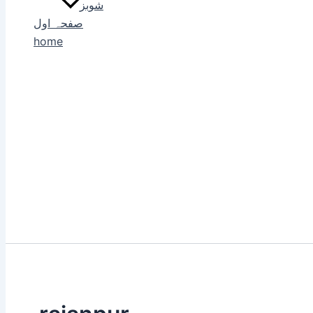
شوبز
صفحہ اول
home